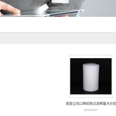
高容尘风口棉初效过滤棉量大价
2026-03-27